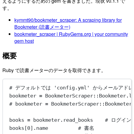
えるようにするための gem を書きました。現状 v0.1.1 で
す。
kymmt90/bookmeter_scraper: A scraping library for
Bookmeter (読書メーター)
bookmeter_scraper | RubyGems.org | your community
gem host
概要
Ruby で読書メーターのデータを取得できます。
# デフォルトでは 'config.yml' からメール
bookmeter
=
BookmeterScraper
::
Bookmeter
.
l
# bookmeter = BookmeterScraper::Bookmeter
books
=
 bookmeter.
read_books
# ログイ
books[
0
].
name
# 書名