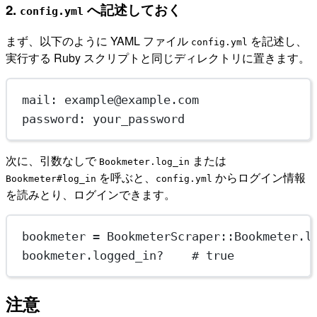
2.
へ記述しておく
config.yml
まず、以下のように YAML ファイル
を記述し、
config.yml
実行する Ruby スクリプトと同じディレクトリに置きます。
mail
: 
example@example.com
password
: 
your_password
次に、引数なしで
または
Bookmeter.log_in
を呼ぶと、
からログイン情報
Bookmeter#log_in
config.yml
を読みとり、ログインできます。
bookmeter
=
BookmeterScraper
::
Bookmeter
.
l
bookmeter.
logged_in?
# true
注意