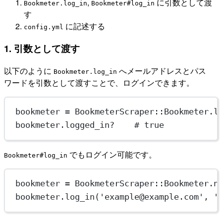
,
に引数として渡
Bookmeter.log_in
Bookmeter#log_in
す
に記述する
config.yml
1. 引数として渡す
以下のように
へメールアドレスとパス
Bookmeter.log_in
ワードを引数として渡すことで、ログインできます。
bookmeter
=
BookmeterScraper
::
Bookmeter
.
l
bookmeter.
logged_in?
# true
でもログイン可能です。
Bookmeter#log_in
bookmeter
=
BookmeterScraper
::
Bookmeter
.
n
bookmeter.
log_in
(
'example@example.com'
, 
'