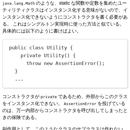
のような、static な関数や定数を集めたユー
java.lang.Math
ティリティクラスはインスタンス化する意味がないので、イ
ンスタンス化できないようにコンストラクタを書く必要があ
る。 これはシングルトン実現時に使った方法と似ている。
具体的には以下のように書けばよい。
public
class
Utility
 {
private
Utility
() {
throw
new
AssertionError
();
}
...
コンストラクタが
であるため、外部からこのクラス
private
をインスタンス化できない。
を投げている
AssertionError
のは、万一内部からコンストラクタを呼び出してしまったと
きの保険である。
副作用として、このようなクラスのサブクラスは作れない。