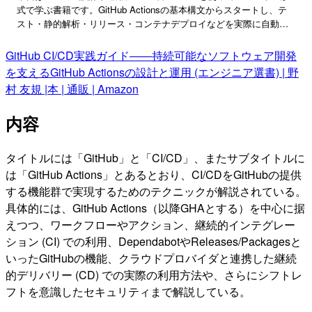
式で学ぶ書籍です。GitHub Actionsの基本構文からスタートし、テ
スト・静的解析・リリース・コンテナデプロイなどを実際に自動化
していきます。あわせてDependabot・OpenID Connect・継続的な
セキュリティ改善・GitHub Appsのような、実運用に欠かせないプラ
GitHub CI/CD実践ガイド――持続可能なソフトウェア開発
クティスも多数習得します。 実装しながら設計や運用の考え方を学
を支えるGitHub Actionsの設計と運用 (エンジニア選書) | 野
ぶことで、品質の高いソフトウェアをすばやく届けるスキルが身に
村 友規 |本 | 通販 | Amazon
つきます。GitHubを利用しているなら、ぜひ手元に置いておきたい
一冊です。
内容
タイトルには「GitHub」と「CI/CD」、またサブタイトルに
は「GitHub Actions」とあるとおり、CI/CDをGitHubの提供
する機能群で実現するためのテクニックが解説されている。
具体的には、GitHub Actions（以降GHAとする）を中心に据
えつつ、ワークフローやアクション、継続的インテグレー
ション (CI) での利用、DependabotやReleases/Packagesと
いったGitHubの機能、クラウドプロバイダと連携した継続
的デリバリー (CD) での実際の利用方法や、さらにシフトレ
フトを意識したセキュリティまで解説している。