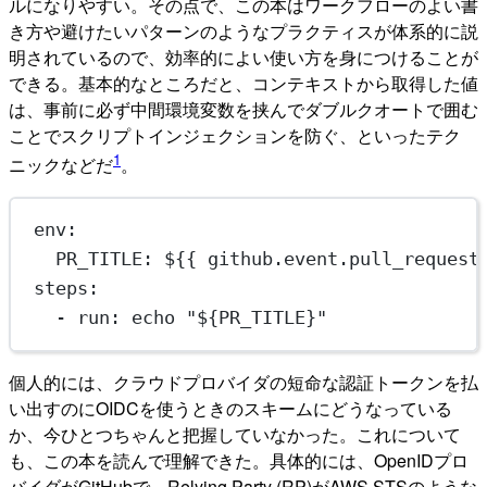
ルになりやすい。その点で、この本はワークフローのよい書
き方や避けたいパターンのようなプラクティスが体系的に説
明されているので、効率的によい使い方を身につけることが
できる。基本的なところだと、コンテキストから取得した値
は、事前に必ず中間環境変数を挟んでダブルクオートで囲む
ことでスクリプトインジェクションを防ぐ、といったテク
1
ニックなどだ
。
env
:
PR_TITLE
: 
${{ github.event.pull_request
steps
:
- 
run
: 
echo "${PR_TITLE}"
個人的には、クラウドプロバイダの短命な認証トークンを払
い出すのにOIDCを使うときのスキームにどうなっている
か、今ひとつちゃんと把握していなかった。これについて
も、この本を読んで理解できた。具体的には、OpenIDプロ
バイダがGitHubで、Relying Party (RP)がAWS STSのような