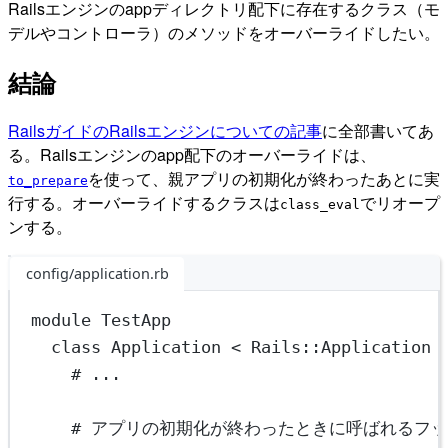
Railsエンジンのappディレクトリ配下に存在するクラス（モ
デルやコントローラ）のメソッドをオーバーライドしたい。
結論
RailsガイドのRailsエンジンについての記事
に全部書いてあ
る。Railsエンジンのapp配下のオーバーライドは、
を使って、親アプリの初期化が終わったあとに実
to_prepare
行する。オーバーライドするクラスは
でリオープ
class_eval
ンする。
config/application.rb
module
TestApp
class
Application
 < 
Rails::Application
# ...
# アプリの初期化が終わったときに呼ばれるフ