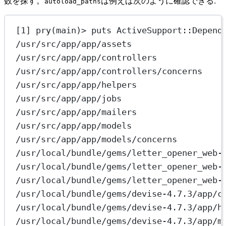
数を探す。
は例えば次のように確認できる:
autoload_paths
[1] pry(main)> puts ActiveSupport::Depend
/usr/src/app/app/assets
/usr/src/app/app/controllers
/usr/src/app/app/controllers/concerns
/usr/src/app/app/helpers
/usr/src/app/app/jobs
/usr/src/app/app/mailers
/usr/src/app/app/models
/usr/src/app/app/models/concerns
/usr/local/bundle/gems/letter_opener_web-
/usr/local/bundle/gems/letter_opener_web-
/usr/local/bundle/gems/letter_opener_web-
/usr/local/bundle/gems/devise-4.7.3/app/c
/usr/local/bundle/gems/devise-4.7.3/app/h
/usr/local/bundle/gems/devise-4.7.3/app/m