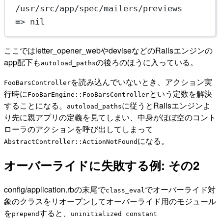
/usr/src/app/spec/mailers/previews
=> nil
ここではletter_opener_webやdeviseなどのRailsエンジンの
app配下も
の後ろのほうに入っている。
autoload_paths
を読み込んでいないとき、アクション実
FooBarsController
行時に
という定数を解決
FooBarEngine::FooBarsController
することになる。
に従うとRailsエンジンよ
autoload_paths
り先に親アプリの定義を見てしまい、中身がほぼ空のコント
ローラのアクションを呼び出してしまって
になる。
AbstractController::ActionNotFound
オーバーライドに失敗する例: その2
config/application.rbの末尾で
でオーバーライド対
class_eval
象のクラスをリオープンしてオーバーライド用のモジュール
を
すると、
prepend
uninitialized constant