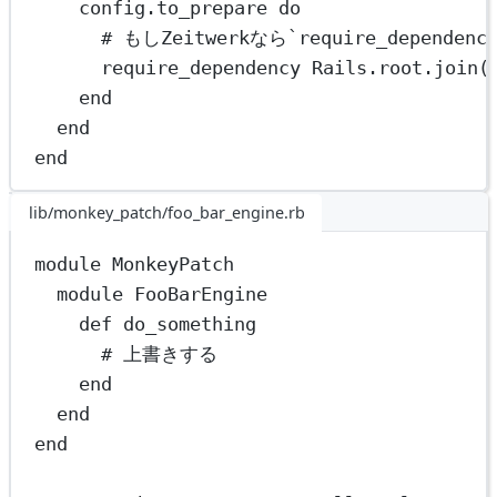
config.
to_prepare
do
# もしZeitwerkなら`require_depend
require_dependency 
Rails
.
root
.
join
(
end
end
end
lib/monkey_patch/foo_bar_engine.rb
module
MonkeyPatch
module
FooBarEngine
def
do_something
# 上書きする
end
end
end