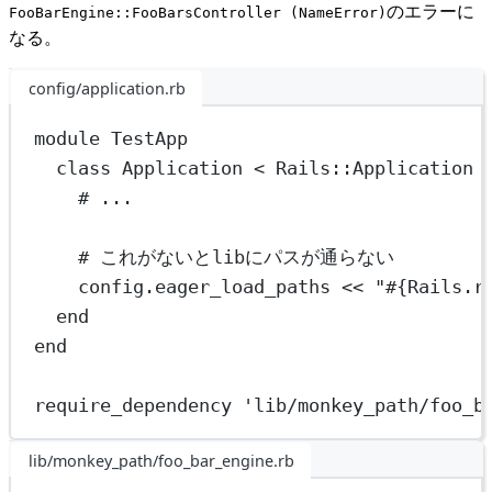
のエラーに
FooBarEngine::FooBarsController (NameError)
なる。
config/application.rb
module
TestApp
class
Application
 < 
Rails::Application
# ...
# これがないとlibにパスが通らない
config.
eager_load_paths
<<
"
#{
Rails
.
r
end
end
require_dependency 
'lib/monkey_path/foo_b
lib/monkey_path/foo_bar_engine.rb