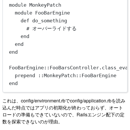
module
MonkeyPatch
module
FooBarEngine
def
do_something
# オーバーライドする
end
end
end
FooBarEngine
::
FooBarsController
.
class_eva
prepend
 ::
MonkeyPatch
::
FooBarEngine
end
これは、config/environment.rbでconfig/application.rbを読み
込んだ時点ではアプリの初期化が終わっておらず、オート
ロードの準備もできていないので、Railsエンジン配下の定
数を探索できないのが理由。