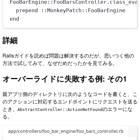
FooBarEngine
::
FooBarsController
.
class_eva
prepend
 ::
MonkeyPatch
::
FooBarEngine
end
詳細
Railsガイドを読めば問題は解決するのだが、思いつく他の
方法で試してみて、なぜだめだったかを見てみる。
オーバーライドに失敗する例: その1
親アプリ側のディレクトリに次のようなコードを書くと、こ
のアクションに対応するエンドポイントにリクエストを送る
とき、
のエラーにな
AbstractController::ActionNotFound
る。
app/controllers/foo_bar_engine/foo_bars_controller.rb