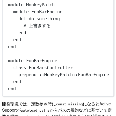
module
MonkeyPatch
module
FooBarEngine
def
do_something
# 上書きする
end
end
end
module
FooBarEngine
class
FooBarsController
prepend
 ::
MonkeyPatch
::
FooBarEngine
end
end
開発環境では、定数参照時に
になるとActive
const_missing
Supportが
からパスの規約などに基づいて定
autoload_paths