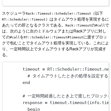
スケジューラ
（以下
Rack::Timeout::Scheduler::Timeout
）はタイムアウト処理を実現するに
RT::Scheduler::Timeout
あたっての肝となるクラスである。
の
で
Rack::Timeout
#call
は、次のように次のミドルウェアまたはRackアプリに対し
ての
を
に渡すブロッ
#call
RT::Scheduler::Timeout#timeout
クで包むことでタイムアウト処理を実現している。これによ
り、一定時間以上でタイムアウトするRackアプリが完成す
る。
timeout
=
RT
::
Scheduler
::
Timeout
.
ne
# タイムアウトしたときの処理を設定する
end
# 一定時間経過したとき上で渡したブロックを実行
response
=
 timeout.
timeout
(info.
tim
begin