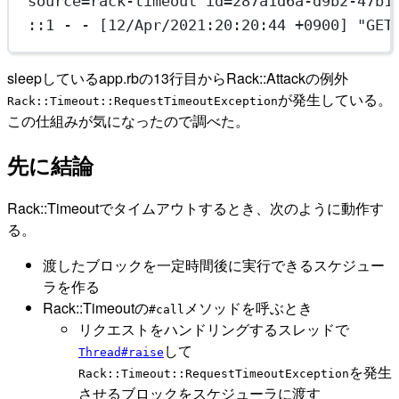
source=rack-timeout id=287a1d6a-d9b2-47b1
::1 - - [12/Apr/2021:20:20:44 +0900] "GET
sleepしているapp.rbの13行目からRack::Attackの例外
が発生している。
Rack::Timeout::RequestTimeoutException
この仕組みが気になったので調べた。
先に結論
Rack::Timeoutでタイムアウトするとき、次のように動作す
る。
渡したブロックを一定時間後に実行できるスケジュー
ラを作る
Rack::Timeoutの
メソッドを呼ぶとき
#call
リクエストをハンドリングするスレッドで
して
Thread#raise
を発生
Rack::Timeout::RequestTimeoutException
させるブロックをスケジューラに渡す