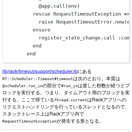
@app.
call
(env)
rescue
RequestTimeoutException
 =>
raise
RequestTimeoutError
.
new
(e
ensure
register_state_change.
call
:com
end
end
lib/rack/timeout/support/scheduler.rb
にある
は次のとおり。本質は
RT::Scheduler::Timeout#timeout
の部分で
は渡した秒数が経つとブ
@scheduler.run_in
#run_in
ロックを実行する。つまり、タイムアウト用のブロックを実
行する。ここで得ている
はRackアプリへの
Thread.current
リクエストハンドリングを行っているスレッドとなるので、
スタックトレース上はRackアプリ内で
が発生する形となる。
RequestTimeoutException