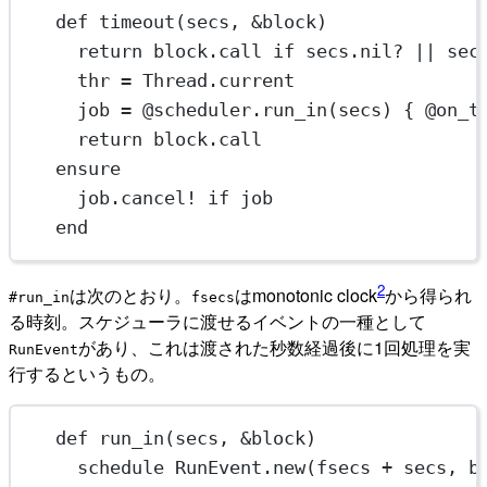
def
timeout
(secs, 
&
block)
return
 block.
call
if
 secs.
nil?
||
 sec
thr
=
Thread
.
current
job
=
 @scheduler.
run_in
(secs) { @on_t
return
 block.
call
ensure
job.
cancel!
if
 job
end
2
は次のとおり。
はmonotonic clock
から得られ
#run_in
fsecs
る時刻。スケジューラに渡せるイベントの一種として
があり、これは渡された秒数経過後に1回処理を実
RunEvent
行するというもの。
def
run_in
(secs, 
&
block)
schedule 
RunEvent
.
new
(fsecs 
+
 secs, b