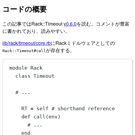
コードの概要
この記事ではRack::Timeout
v0.6.0
を読む。コメントが豊富
に書かれており、読みやすい。
lib/rack/timeout/core.rb
にRackミドルウェアとしての
が存在する。
Rack::Timeout#call
module
Rack
class
Timeout
# ...
RT
=
self
# shorthand reference
def
call
(env)
# ...
end