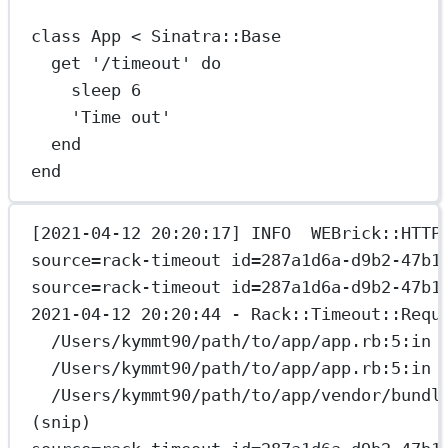
class
App
 < 
Sinatra::Base
get 
'/timeout'
do
sleep
6
'Time out'
end
end
[2021-04-12 20:20:17] INFO  WEBrick::HTTP
source=rack-timeout id=287a1d6a-d9b2-47b1
source=rack-timeout id=287a1d6a-d9b2-47b1
2021-04-12 20:20:44 - Rack::Timeout::Requ
/Users/kymmt90/path/to/app/app.rb:5:in 
/Users/kymmt90/path/to/app/app.rb:5:in 
/Users/kymmt90/path/to/app/vendor/bundl
(snip)