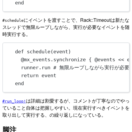
end
にイベントを渡すことで、Rack::Timeoutは新たな
#schedule
スレッドで無限ループしながら、実行が必要なイベントを随
時実行する。
def
schedule
(event)
@mx_events.
synchronize
 { @events 
<<
 e
runner.
run
# 無限ループしながら実行が必要な
return
 event
end
は詳細は割愛するが、コメントが丁寧なのでやっ
#run_loop!
ていること自体は把握しやすい。現在実行すべきイベントを
取り出して実行する、の繰り返しになっている。
脚注