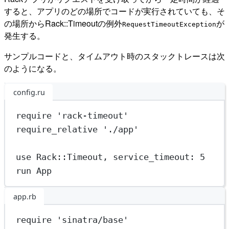
すると、アプリのどの場所でコードが実行されていても、そ
の場所からRack::Timeoutの例外
が
RequestTimeoutException
発生する。
サンプルコードと、タイムアウト時のスタックトレースは次
のようになる。
config.ru
require
'rack-timeout'
require_relative
'./app'
use 
Rack
::
Timeout
, 
service_timeout:
5
run 
App
app.rb
require
'sinatra/base'