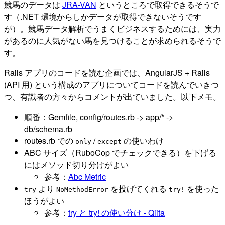
競馬のデータは
JRA-VAN
というところで取得できるそうで
す（.NET 環境からしかデータが取得できないそうです
が）。競馬データ解析でうまくビジネスするためには、実力
があるのに人気がない馬を見つけることが求められるそうで
す。
Rails アプリのコードを読む企画では、AngularJS + Rails
(API 用) という構成のアプリについてコードを読んでいきつ
つ、有識者の方々からコメントが出ていました。以下メモ。
順番：Gemfile, config/routes.rb -> app/* ->
db/schema.rb
routes.rb での
/
の使いわけ
only
except
ABC サイズ（RuboCop でチェックできる）を下げる
にはメソッド切り分けがよい
参考：
Abc Metric
より
を投げてくれる
を使った
try
NoMethodError
try!
ほうがよい
参考：
try と try! の使い分け - Qiita