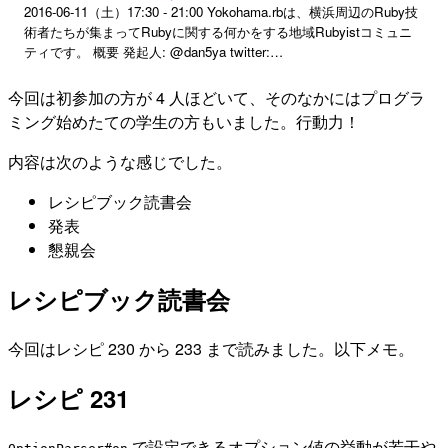
2016-06-11（土）17:30 - 21:00 Yokohama.rbは、横浜周辺のRuby技
術者たちが集まってRubyに関する何かをする地域Rubyistコミュニ
ティです。 概要 発起人: @dan5ya twitter:
https://twitter.com/yokohamarb togetter:
http://togetter.com/t/yokohamarb facebook group:
今回は初参加の方が 4 人ほどいて、そのなかにはプログラ
https://www.facebook.com/groups/259874337401606/ coderwall:
ミング始めたての学生の方もいました。行動力！
https://coderwall.com/team...
内容は次のような感じでした。
レシピブック読書会
発表
懇親会
レシピブック読書会
今回はレシピ 230 から 233 まで読みました。以下メモ。
レシピ 231
で設定できるオプション値の挙動が若干や