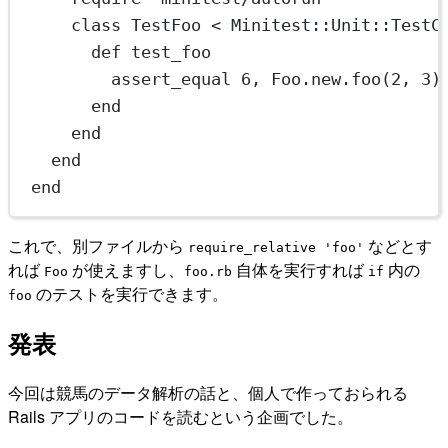
class
TestFoo
 < 
Minitest::Unit::TestC
def
test_foo
assert_equal 
6
, 
Foo
.
new
.
foo
(
2
, 
3
)
end
end
end
end
これで、別ファイルから
などとす
require_relative 'foo'
れば
が使えますし、
自体を実行すれば
内の
Foo
foo.rb
if
のテストを実行できます。
foo
発表
今回は競馬のデータ解析の話と、個人で作っておられる
Rails アプリのコードを読むという企画でした。