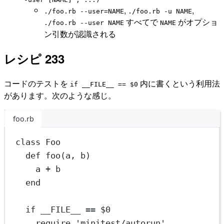
,
,
./foo.rb --user=NAME
./foo.rb -u NAME
すべてで
がオプショ
./foo.rb --user NAME
NAME
ン引数が認識される
レシピ 233
コードのテストを
内に書くという利用法
if __FILE__ == $0
があります。次のような感じ。
foo.rb
class
Foo
def
foo
(a, b)
a 
+
 b
end
if
__FILE__
==
 $0
require
'minitest/autorun'